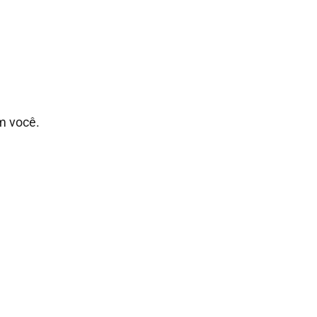
!
m você.